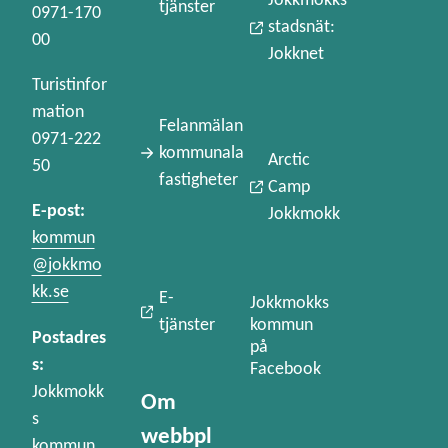
Jokkmokks
tjänster
0971-170
stadsnät:
00
Jokknet
Turistinfor
mation
Felanmälan
0971-222
kommunala
Arctic
50
fastigheter
Camp
E-post:
Jokkmokk
kommun
@jokkmo
kk.se
E-
Jokkmokks
kommun
tjänster
Postadres
på
s:
Facebook
Jokkmokk
Om
s
webbpl
kommun,