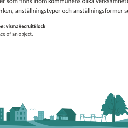
nster som finns inom kommunens olika verksamhet
rken, anställningstyper och anställningsformer s
e: vismaRecruitBlock
nce of an object.