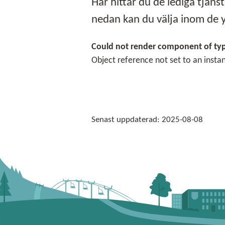
Här hittar du de lediga tjä
nedan kan du välja inom de y
Could not render component of typ
Object reference not set to an insta
Senast uppdaterad:
2025-08-08