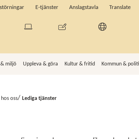
tstörningar
E-tjänster
Anslagstavla
Translate
 & miljö
Uppleva & göra
Kultur & fritid
Kommun & polit
k
Sö
 hos oss
Lediga tjänster