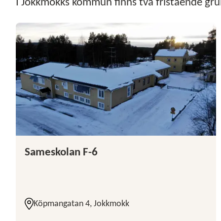
I Jokkmokks kommun finns två fristående grun
Sameskolan F-6
Köpmangatan 4, Jokkmokk