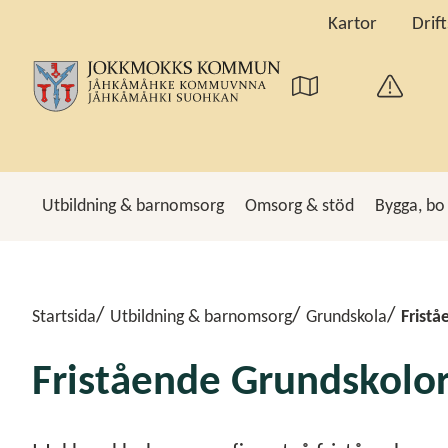
Kartor
Drif
Utbildning & barnomsorg
Omsorg & stöd
Bygga, bo
Sö
Startsida
Utbildning & barnomsorg
Grundskola
Fristå
Fristående Grundskolo