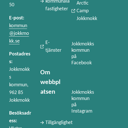
kommunala
Arctic
50
fastigheter
Camp
E-post:
Jokkmokk
kommun
@jokkmo
kk.se
E-
Jokkmokks
kommun
tjänster
Postadres
på
s:
Facebook
Jokkmokk
Om
s
webbpl
kommun,
atsen
Jokkmokks
962 85
kommun
Jokkmokk
på
Instagram
Besöksadr
ess:
Tillgänglighet