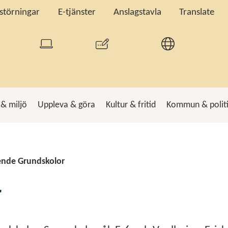
tstörningar
E-tjänster
Anslagstavla
Translate
 & miljö
Uppleva & göra
Kultur & fritid
Kommun & polit
k
Sö
ende Grundskolor
r