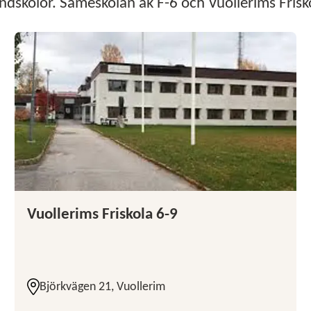
dskolor. Sameskolan åk F-6 och Vuollerims Frisko
Vuollerims Friskola 6-9
Björkvägen 21, Vuollerim