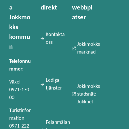
a
direkt
webbpl
Jokkmo
atser
kks
Kontakta
kommu
oss
Jokkmokks
n
marknad
Telefonnu
mmer:
Lediga
Växel
Jokkmokks
tjänster
0971-170
stadsnät:
00
Jokknet
Turistinfor
mation
Felanmälan
0971-222