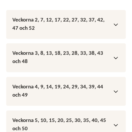
Veckorna 2, 7, 12, 17, 22, 27, 32, 37, 42,
Visa
47 och 52
Måndag
Veckorna 3, 8, 13, 18, 23, 28, 33, 38, 43
Visa
och 48
Lunch:
Pastasås, makaroner
Middag:
Renskav, hemlagad potatismos, sås
och varma grönsaker.
Måndag
Alternativ:
Köttbullar, sås, potatis och varma
Veckorna 4, 9, 14, 19, 24, 29, 34, 39, 44
grönsaker.
Visa
och 49
Lunch:
Raggmunk, baconsås.
Middag:
Kalops och potatis
Tisdag
Alternativ:
Prinskorv, sås, potatis
Måndag
Lunch:
Fiskpinnar, sås, potatis och varma
Veckorna 5, 10, 15, 20, 25, 30, 35, 40, 45
Tisdag
Visa
grönsaker.
och 50
Lunch:
Palt och smörsås.