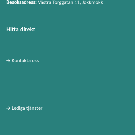
Söndag:
Besöksadress:
Västra Torggatan 11, Jokkmokk
rotfrukt/potatisklyftor.
Alternativ:
Kalvsylta, rödbetssallad och
Lunch:
Biff Lindström, sås, potatis, varma
potatis.
grönsaker
Hitta direkt
Middag:
Helstekt karré, potatisgratäng, sås
och varma grönsaker.
Alternativ:
Köttbullar, sås, potatis och varma
grönsaker.
Kontakta oss
Lediga tjänster