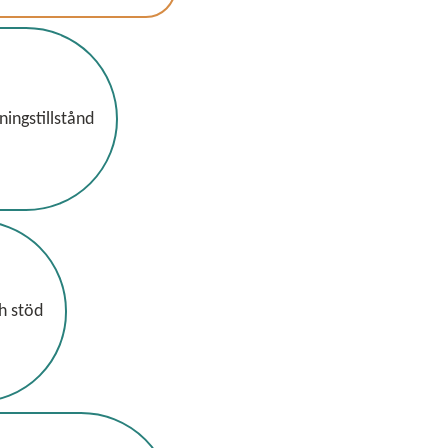
ingstillstånd
h stöd