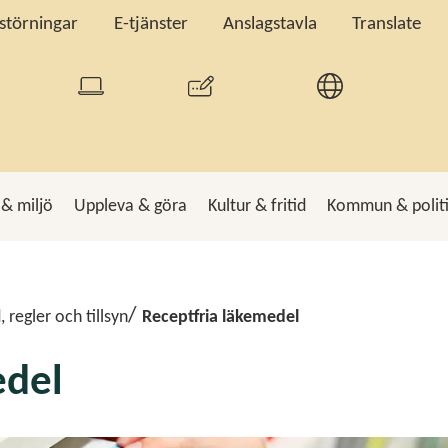
tstörningar
E-tjänster
Anslagstavla
Translate
 & miljö
Uppleva & göra
Kultur & fritid
Kommun & polit
k
Sö
, regler och tillsyn
Receptfria läkemedel
edel