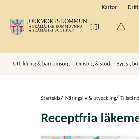
Kartor
Drif
Utbildning & barnomsorg
Omsorg & stöd
Bygga, bo
Sö
Startsida
Näringsliv & utveckling
Tillstånd
Receptfria läkem