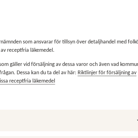
ämnden som ansvarar för tillsyn över detaljhandel med folkö
 av receptfria läkemedel.
som gäller vid försäljning av dessa varor och även vad komm
nsfrågan. Dessa kan du ta del av här:
Riktlinjer för försäljning av
issa receptfria läkemedel
V