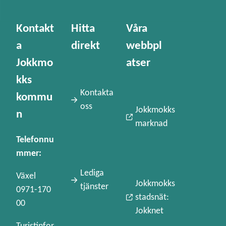
Kontakt
Hitta
Våra
a
direkt
webbpl
Jokkmo
atser
kks
Kontakta
kommu
oss
Jokkmokks
n
marknad
Telefonnu
mmer:
Lediga
Växel
Jokkmokks
tjänster
0971-170
stadsnät:
00
Jokknet