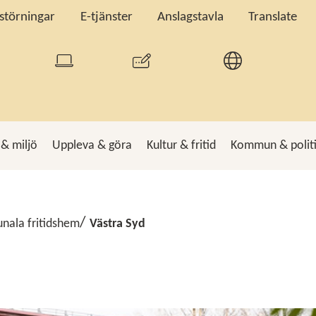
tstörningar
E-tjänster
Anslagstavla
Translate
 & miljö
Uppleva & göra
Kultur & fritid
Kommun & polit
k
Sö
ala fritidshem
Västra Syd