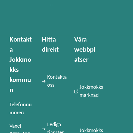
Kontakt
Hitta
Våra
a
direkt
webbpl
Jokkmo
atser
kks
Kontakta
kommu
oss
Jokkmokks
n
marknad
Telefonnu
mmer:
Lediga
Växel
Jokkmokks
tjänster