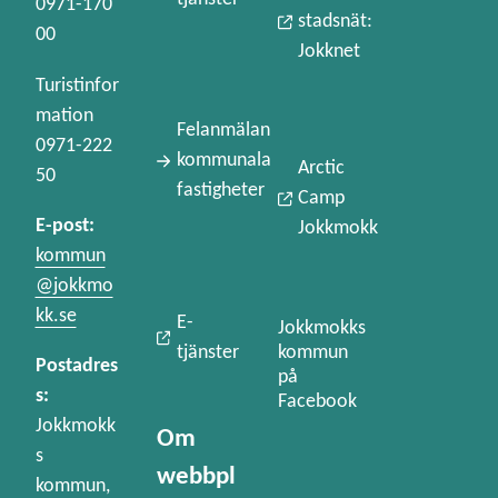
0971-170
stadsnät:
00
Jokknet
Turistinfor
mation
Felanmälan
0971-222
kommunala
Arctic
50
fastigheter
Camp
E-post:
Jokkmokk
kommun
@jokkmo
kk.se
E-
Jokkmokks
kommun
tjänster
Postadres
på
s:
Facebook
Jokkmokk
Om
s
webbpl
kommun,