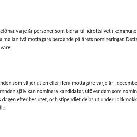
r varje år personer som bidrar till idrottslivet i kommune
as mellan två mottagare beroende på årets nomineringar. Dett
övare.
ämnden som väljer ut en eller flera mottagare varje år i decembe
dsnämnden själv kan nominera kandidater, utöver dem som nomin
s dagen efter beslutet, och stipendiet delas ut under Jokkmokk
lle.