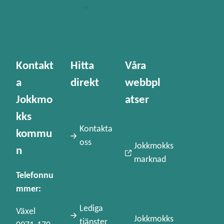
Kontakt
Hitta
Våra
a
direkt
webbpl
Jokkmo
atser
kks
Kontakta
kommu
oss
Jokkmokks
n
marknad
Telefonnu
mmer:
Lediga
Växel
Jokkmokks
tjänster