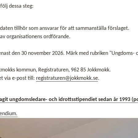
följ dessa steg:
aten tillhör som ansvarar för att sammanställa förslaget.
 av organisationens ordförande.
 senast den 30 november 2026. Märk med rubriken "Ungdoms- 
Jokkmokks kommun, Registraturen, 962 85 Jokkmokk.
t via e-post till:
registraturen@jokkmokk.se
.
agit ungdomsledare- och idrottsstipendiet sedan år 1993 (pdf
pendium.