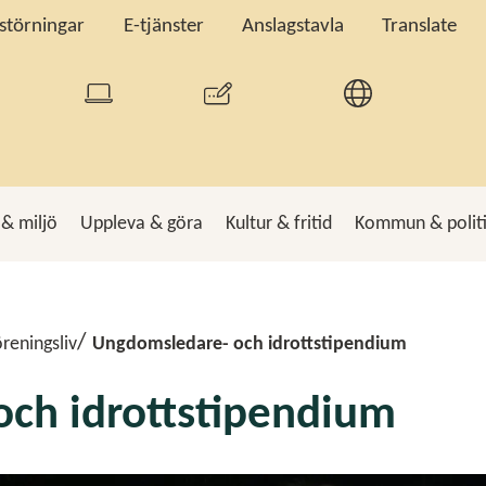
tstörningar
E-tjänster
Anslagstavla
Translate
 & miljö
Uppleva & göra
Kultur & fritid
Kommun & polit
k
Sö
reningsliv
Ungdomsledare- och idrottstipendium
ch idrottstipendium