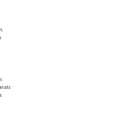
n.
a
r.
erats
s