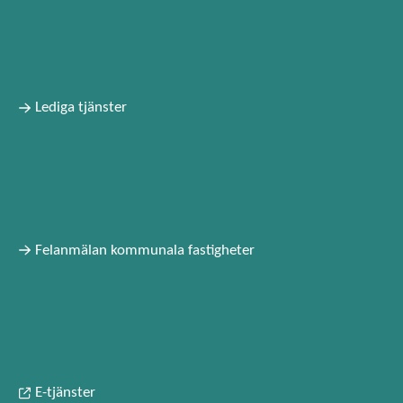
fakturan vid påminnelsen, om vi inte har mottagit
fakturan tidigare.
Lediga tjänster
Felanmälan kommunala fastigheter
E-tjänster