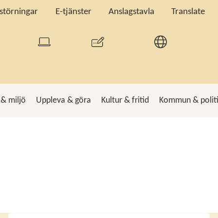
tstörningar
E-tjänster
Anslagstavla
Translate
 & miljö
Uppleva & göra
Kultur & fritid
Kommun & polit
k
Sö