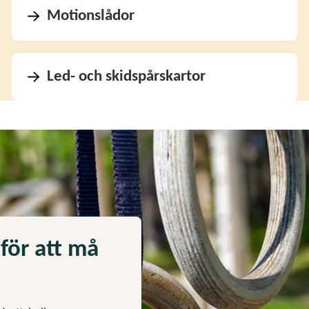
Motionslådor
Led- och skidspårskartor
 för att må