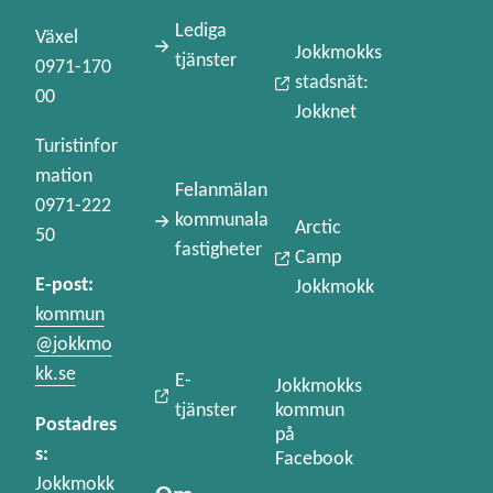
Lediga
Växel
Jokkmokks
tjänster
0971-170
stadsnät:
00
Jokknet
Turistinfor
mation
Felanmälan
0971-222
kommunala
Arctic
50
fastigheter
Camp
E-post:
Jokkmokk
kommun
@jokkmo
kk.se
E-
Jokkmokks
kommun
tjänster
Postadres
på
s:
Facebook
Jokkmokk