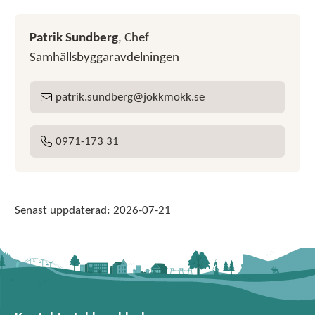
Patrik Sundberg
, Chef
Samhällsbyggaravdelningen
patrik
sundberg
jokkmokk
se
E-post:
0971-173 31
Tel:
Senast uppdaterad:
2026-07-21