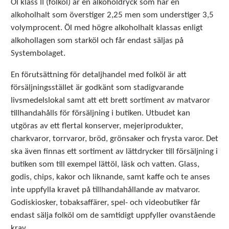
Öl klass II (folköl) är en alkoholdryck som har en
alkoholhalt som överstiger 2,25 men som understiger 3,5
volymprocent. Öl med högre alkoholhalt klassas enligt
alkohollagen som starköl och får endast säljas på
Systembolaget.
En förutsättning för detaljhandel med folköl är att
försäljningsstället är godkänt som stadigvarande
livsmedelslokal samt att ett brett sortiment av matvaror
tillhandahålls för försäljning i butiken. Utbudet kan
utgöras av ett flertal konserver, mejeriprodukter,
charkvaror, torrvaror, bröd, grönsaker och frysta varor. Det
ska även finnas ett sortiment av lättdrycker till försäljning i
butiken som till exempel lättöl, läsk och vatten. Glass,
godis, chips, kakor och liknande, samt kaffe och te anses
inte uppfylla kravet på tillhandahållande av matvaror.
Godiskiosker, tobaksaffärer, spel- och videobutiker får
endast sälja folköl om de samtidigt uppfyller ovanstående
krav.