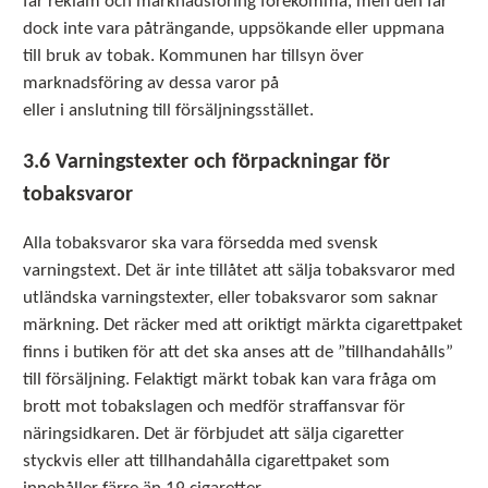
får reklam och marknadsföring förekomma, men den får
dock inte vara påträngande, uppsökande eller uppmana
till bruk av tobak. Kommunen har tillsyn över
marknadsföring av dessa varor på
eller i anslutning till försäljningsstället.
3.6 Varningstexter och förpackningar för
tobaksvaror
Alla tobaksvaror ska vara försedda med svensk
varningstext. Det är inte tillåtet att sälja tobaksvaror med
utländska varningstexter, eller tobaksvaror som saknar
märkning. Det räcker med att oriktigt märkta cigarettpaket
finns i butiken för att det ska anses att de ”tillhandahålls”
till försäljning. Felaktigt märkt tobak kan vara fråga om
brott mot tobakslagen och medför straffansvar för
näringsidkaren. Det är förbjudet att sälja cigaretter
styckvis eller att tillhandahålla cigarettpaket som