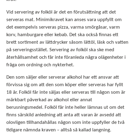
Vid servering av folköl är det en förutsättning att det
serveras mat. Minimikravet kan anses vara uppfyllt om
det exempelvis serveras pizza, varma smörgåsar, varm
korv, hamburgare eller kebab. Det ska också finnas ett
brett sortiment av lättdrycker såsom lättöl, läsk och vatten
på serveringsstället. Servering av folköl ska ske med
återhållsamhet och får inte föranleda några olägenheter i
fråga om ordning och nykterhet.
Den som säljer eller serverar alkohol har ett ansvar att
förvissa sig om att den som köper eller serveras har fyllt
18 år. Folköl får inte säljas eller serveras till någon som är
märkbart påverkad av alkohol eller annat
berusningsmedel. Folköl får inte heller lämnas ut om det
finns särskild anledning att anta att varan är avsedd att
olovligen tillhandahållas någon som inte uppfyller de två
tidigare nämnda kraven – alltså så kallad langning.