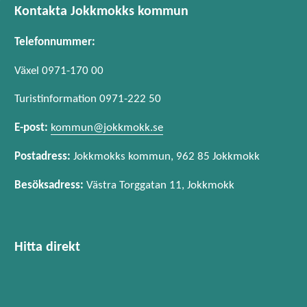
Rådgivning.
Kontakta Jokkmokks kommun
Hjälp med företagsstöd, projektutveckling.
http://jokkmokkshus.se
Etableringsservice.
Telefonnummer:
Kontakt- och informationsförmedling.
Växel 0971-170 00
Turistinformation 0971-222 50
http://strukturum.se
E-post:
kommun@jokkmokk.se
Postadress:
Jokkmokks kommun, 962 85 Jokkmokk
Besöksadress:
Västra Torggatan 11, Jokkmokk
Hitta direkt