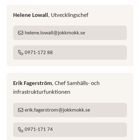
Helene Lowall
, Utvecklingschef
helene
lowall
jokkmokk
se
E-post:
0971-172 88
Tel:
Erik Fagerström
, Chef Samhälls- och
infrastrukturfunktionen
erik
fagerstrom
jokkmokk
se
E-post:
0971-171 74
Tel: