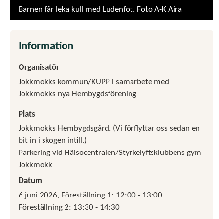
Barnen får leka kull med Ludenfot. Foto A-K Aira
Information
Organisatör
Jokkmokks kommun/KUPP i samarbete med
Jokkmokks nya Hembygdsförening
Plats
Jokkmokks Hembygdsgård. (Vi förflyttar oss sedan en
bit in i skogen intill.)
Parkering vid Hälsocentralen/Styrkelyftsklubbens gym
Jokkmokk
Datum
6 juni 2026, Föreställning 1: 12:00 - 13:00.
Föreställning 2: 13:30 - 14:30