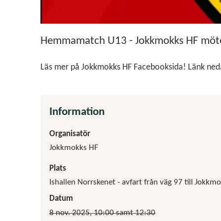
Hemmamatch U13 - Jokkmokks HF möter 
Läs mer på Jokkmokks HF Facebooksida! Länk ne
Information
Organisatör
Jokkmokks HF
Plats
Ishallen Norrskenet - avfart från väg 97 till Jokkmo
Datum
8 nov. 2025, 10:00 samt 12:30