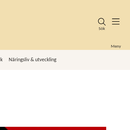
Sök
Meny
ik
Näringsliv & utveckling
k