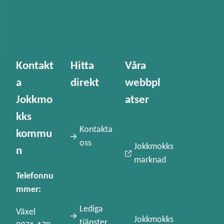
Kontakt
Hitta
Våra
a
direkt
webbpl
Jokkmo
atser
kks
Kontakta
kommu
oss
Jokkmokks
n
marknad
Telefonnu
mmer:
Lediga
Växel
Jokkmokks
tjänster