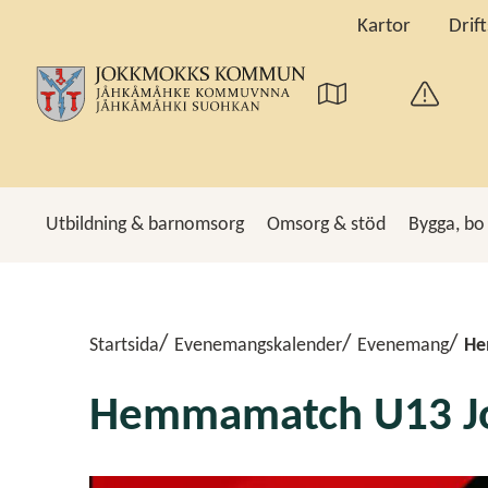
Kartor
Drif
Utbildning & barnomsorg
Omsorg & stöd
Bygga, bo
Sö
Startsida
Evenemangskalender
Evenemang
He
Hemmamatch U13 Jo