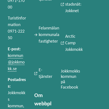
0971-170
stadsnät:
00
Jokknet
Turistinfor
mation
Felanmälan
0971-222
kommunala
Arctic
50
fastigheter
Camp
E-post:
Jokkmokk
kommun
@jokkmo
kk.se
E-
Jokkmokks
kommun
tjänster
Postadres
på
s:
Facebook
Jokkmokk
Om
s
webbpl
kommun,