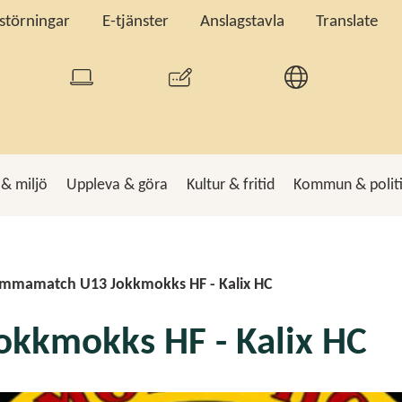
tstörningar
E-tjänster
Anslagstavla
Translate
 & miljö
Uppleva & göra
Kultur & fritid
Kommun & polit
k
Sö
mmamatch U13 Jokkmokks HF - Kalix HC
kkmokks HF - Kalix HC