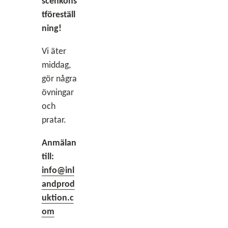
scenkons
tföreställ
ning!
Vi äter
middag,
gör några
övningar
och
pratar.
Anmälan
till:
info@inl
andprod
uktion.c
om