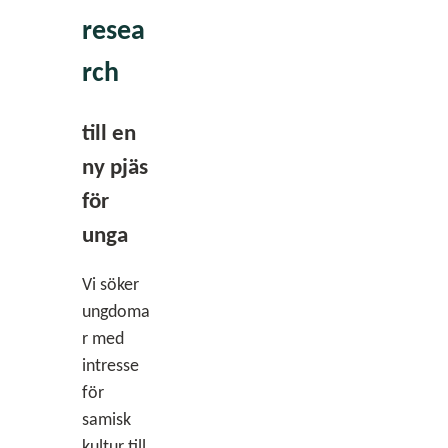
resea
rch
till en
ny pjäs
för
unga
Vi söker
ungdoma
r med
intresse
för
samisk
kultur till