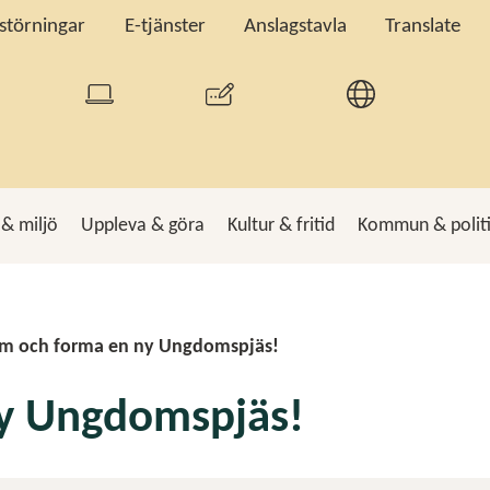
tstörningar
E-tjänster
Anslagstavla
Translate
 & miljö
Uppleva & göra
Kultur & fritid
Kommun & polit
k
Sö
m och forma en ny Ungdomspjäs!
y Ungdomspjäs!