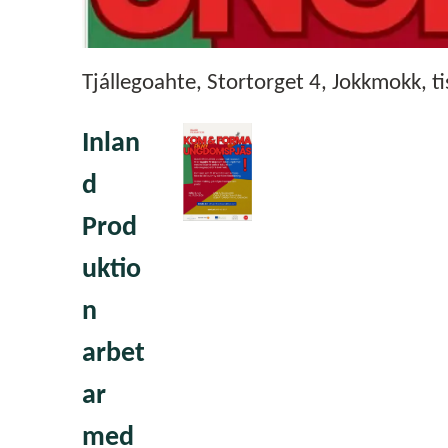
Tjállegoahte, Stortorget 4, Jokkmokk, ti
Inlan
d
Prod
uktio
n
arbet
ar
med