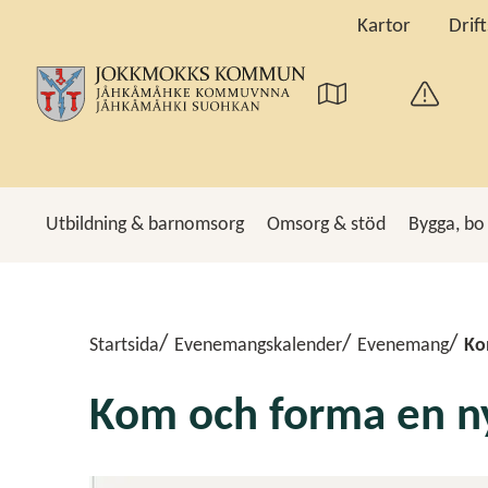
Kartor
Drif
Utbildning & barnomsorg
Omsorg & stöd
Bygga, bo
Sö
Startsida
Evenemangskalender
Evenemang
Ko
Kom och forma en n