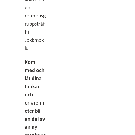
en
referensg
ruppsträf
f i
Jokkmok
k.
Kom
med och
låt dina
tankar
och
erfarenh
eter bli
en del av
en ny