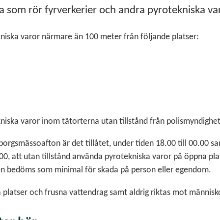
na som rör fyrverkerier och andra pyrotekniska va
niska varor närmare än 100 meter från följande platser:
niska varor inom tätorterna utan tillstånd från polismyndighe
orgsmässoafton är det tillåtet, under tiden 18.00 till 00.00 s
00, att utan tillstånd använda pyrotekniska varor på öppna plat
ten bedöms som minimal för skada på person eller egendom.
 platser och frusna vattendrag samt aldrig riktas mot människo