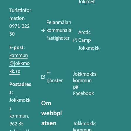
Jokknet
Turistinfor
mation
Felanmälan
0971-222
kommunala
Arctic
50
fastigheter
Camp
E-post:
Jokkmokk
kommun
@jokkmo
kk.se
E-
Jokkmokks
kommun
tjänster
Postadres
på
s:
Facebook
Jokkmokk
Om
s
webbpl
kommun,
atsen
Jokkmokks
962 85
kommun