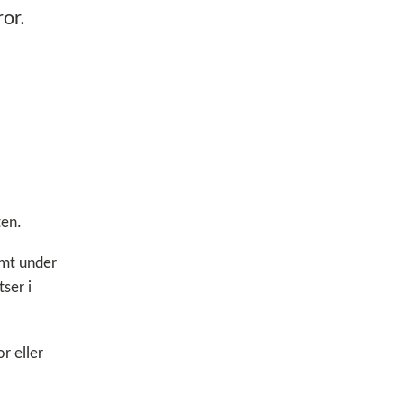
ror.
ten.
amt under
ser i
r eller