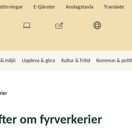
tstörningar
E-tjänster
Anslagstavla
Translate
 & miljö
Uppleva & göra
Kultur & fritid
Kommun & polit
k
Sö
rier
fter om fyrverkerier