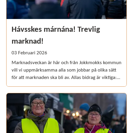
Hávsskes márnána! Trevlig
marknad!
03
Februari
2026
Marknadsveckan är här och från Jokkmokks kommun
vill vi uppmärksamma alla som jobbar på olika sätt
för att marknaden ska bli av. Allas bidrag är viktiga:
privatpersoner, ideella krafter, lokala företag och
hitresande aktörer. Jokkmokks marknad är ett
resultat av samverkan och gott samarbete.