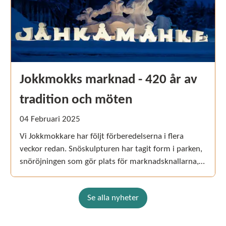
Jokkmokks marknad - 420 år av
tradition och möten
04
Februari
2025
Vi Jokkmokkare har följt förberedelserna i flera
veckor redan. Snöskulpturen har tagit form i parken,
snöröjningen som gör plats för marknadsknallarna,
och såklart de egna förberedelserna för att ta emot
långväga gäster. Nu är marknadsveckan här, och vi
Se alla nyheter
har årets livligaste dagar framför oss!