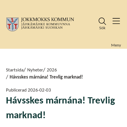
Sök
Meny
Sök
Sök
Startsida
Nyheter
2026
Hávsskes márnána! Trevlig marknad!
Publicerad
2026-02-03
Hávsskes márnána! Trevlig
marknad!