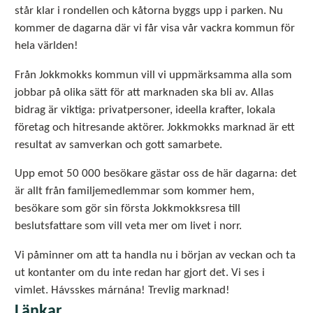
står klar i rondellen och kåtorna byggs upp i parken. Nu
kommer de dagarna där vi får visa vår vackra kommun för
hela världen!
Från Jokkmokks kommun vill vi uppmärksamma alla som
jobbar på olika sätt för att marknaden ska bli av. Allas
bidrag är viktiga: privatpersoner, ideella krafter, lokala
företag och hitresande aktörer. Jokkmokks marknad är ett
resultat av samverkan och gott samarbete.
Upp emot 50 000 besökare gästar oss de här dagarna: det
är allt från familjemedlemmar som kommer hem,
besökare som gör sin första Jokkmokksresa till
beslutsfattare som vill veta mer om livet i norr.
Vi påminner om att ta handla nu i början av veckan och ta
ut kontanter om du inte redan har gjort det. Vi ses i
vimlet. Hávsskes márnána! Trevlig marknad!
Länkar