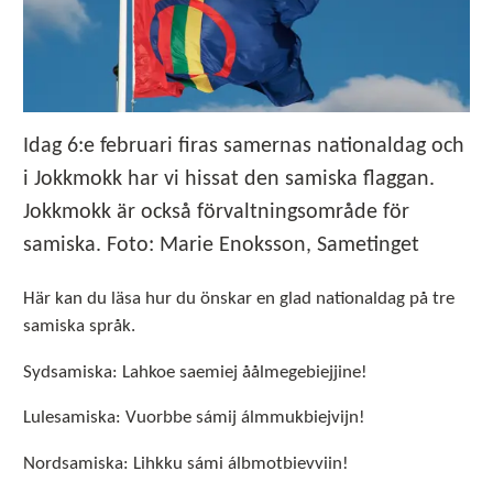
Idag 6:e februari firas samernas nationaldag och
i Jokkmokk har vi hissat den samiska flaggan.
Jokkmokk är också förvaltningsområde för
samiska. Foto: Marie Enoksson, Sametinget
Här kan du läsa hur du önskar en glad nationaldag på tre
samiska språk.
Sydsamiska: Lahkoe saemiej åålmegebiejjine!
Lulesamiska: Vuorbbe sámij álmmukbiejvijn!
Nordsamiska: Lihkku sámi álbmotbievviin!