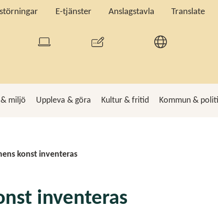
tstörningar
E-tjänster
Anslagstavla
Translate
 & miljö
Uppleva & göra
Kultur & fritid
Kommun & polit
k
Sö
ns konst inventeras
st inventeras