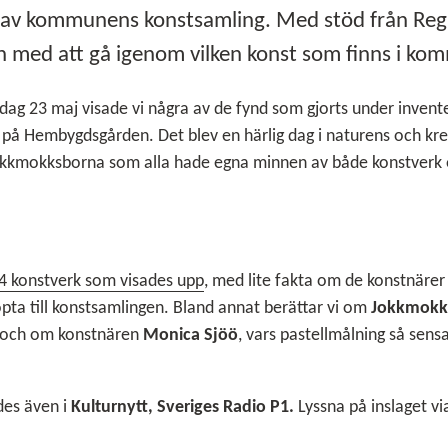
g av kommunens konstsamling. Med stöd från Reg
en med att gå igenom vilken konst som finns i ko
g 23 maj visade vi några av de fynd som gjorts under invente
a på Hembygdsgården. Det blev en härlig dag i naturens och kre
 jokkmokksborna som alla hade egna minnen av både konstverk
34 konstverk som visades upp
, med lite fakta om de konstnärer
öpta till konstsamlingen. Bland annat berättar vi om
Jokkmokk
n och om konstnären
Monica Sjöö
, vars pastellmålning så sensa
es även i
Kulturnytt, Sveriges Radio P1.
Lyssna på inslaget vi