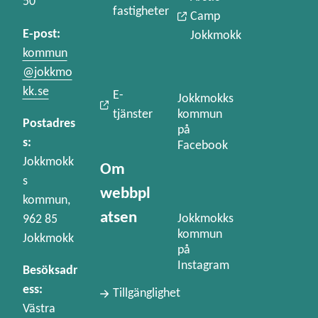
50
fastigheter
Camp
E-post:
Jokkmokk
kommun
@jokkmo
kk.se
E-
Jokkmokks
kommun
tjänster
Postadres
på
s:
Facebook
Jokkmokk
Om
s
webbpl
kommun,
atsen
Jokkmokks
962 85
kommun
Jokkmokk
på
Instagram
Besöksadr
ess:
Tillgänglighet
Västra