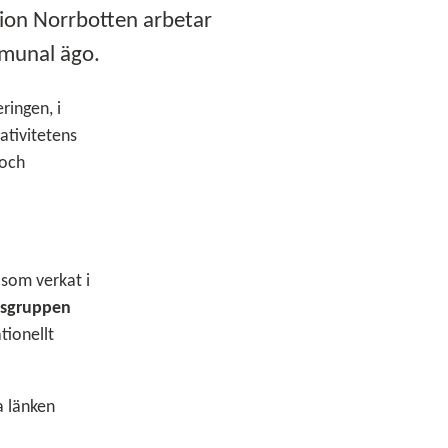
ion Norrbotten arbetar
mmunal ägo.
ringen, i
ativitetens
 och
 som verkat i
sgruppen
tionellt
a länken