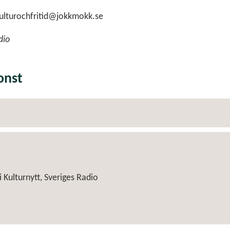
kulturochfritid@jokkmokk.se
dio
onst
 Kulturnytt, Sveriges Radio